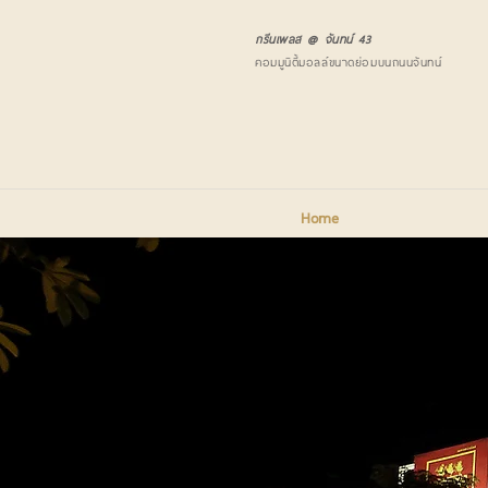
กรีนเพลส @ จันทน์ 43
คอมมูนิตี้มอลล์ขนาดย่อมบนถนนจันทน์
Home